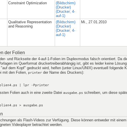
Constraint Optimization
(Bildschirm)
(Drucker)
(Drucker; 4-
auf-1)
Qualitative Representation
(Bildschirm)
Mi., 27.01.2010
and Reasoning
(Drucker)
(Drucker; 4-
auf-1)
n der Folien
r- und Rückseite der 4-auf-1-Folien im Duplexmodus falsch orientiert. Da di
orlagen im Querformat druckertreiberabhängig ist, gibt es leider keine Lösung
te "auf dem Kopf" gedruckt wird, helfen (unter Linux/UNIX) eventuell folgend
ei mit den Folien,
der Name des Druckers):
printer
olien4.ps | lpr -Pprinter
ssten Folien auch in eine zweite Datei
schreiben, um diese späte
ausgabe.ps
olien4.ps > ausgabe.ps
en
eichnungen als Flash-Videos zur Verfügung. Diese können entweder mit einem
gneten Videoplayer betrachtet werden.