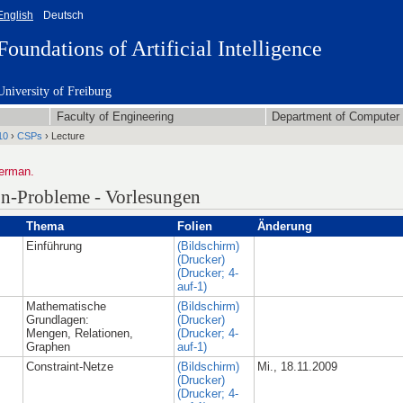
English
Deutsch
Foundations of Artificial Intelligence
University of Freiburg
Faculty of Engineering
Department of Computer
10
›
CSPs
› Lecture
German.
ion-Probleme - Vorlesungen
Thema
Folien
Änderung
Einführung
(Bildschirm)
(Drucker)
(Drucker; 4-
auf-1)
Mathematische
(Bildschirm)
Grundlagen:
(Drucker)
Mengen, Relationen,
(Drucker; 4-
Graphen
auf-1)
Constraint-Netze
(Bildschirm)
Mi., 18.11.2009
(Drucker)
(Drucker; 4-