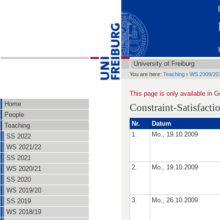
University of Freiburg
You are here:
Teaching
›
WS 2009/20
This page is only available in 
Home
Constraint-Satisfact
People
Nr.
Datum
Teaching
1.
Mo., 19.10.2009
SS 2022
WS 2021/22
SS 2021
2.
Mo., 19.10.2009
WS 2020/21
SS 2020
WS 2019/20
3.
Mo., 26.10.2009
SS 2019
WS 2018/19