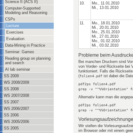
Science II (ACS II)
10.
Mo., 11.01.2010
Mi., 13.01.2010
Computer-Supported
Modeling and Reasoning
CSPs
11.
Mo., 18.01.2010
Lecture
Mi., 20.01.2010
Mo., 25.01.2010
Exercises
Mi., 27.01.2010
Evaluation
Mo., 01.02.2010
Mi., 03.02.2010
Data-Mining in Practice
Seminar: Games
Probleme beim Ausdrucke
Reading group on planning
Bei manchen Druckern sind Vorde
and search
von Vorder- und Rückseite bei V
AI lab seminar
funktioniert. Falls die Rücksei
(
ist dabei die Dat
SS 2009
folien4.pdf
WS 2008/2009
pdf2ps folien4.pdf
SS 2008
grep -v "^%%Orientation" f
WS 2007/2008
Alternativ kann man die angepa
SS 2007
pdf2ps folien4.pdf
WS 2006/2007
grep -v "^%%Orientation" f
SS 2006
Vorlesungsaufzeichnung
WS 2005/2006
Wir stellen die Vorlesungsaufz
SS 2005
im Browser oder mit einem geei