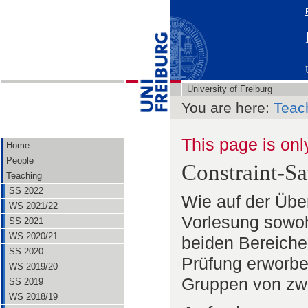
University of Freiburg
You are here:
Teac
This page is onl
Home
People
Constraint-S
Teaching
SS 2022
Wie auf der Über
WS 2021/22
Vorlesung sowoh
SS 2021
WS 2020/21
beiden Bereiche
SS 2020
Prüfung erworbe
WS 2019/20
Gruppen von zwe
SS 2019
WS 2018/19