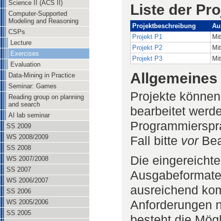
Science II (ACS II)
Liste der Pro
Computer-Supported
Modeling and Reasoning
Projektbeschreibung
Au
CSPs
Projekt P1
Mi
Lecture
Projekt P2
Mi
Exercises
Projekt P3
Mi
Evaluation
Allgemeines 
Data-Mining in Practice
Seminar: Games
Projekte können
Reading group on planning
and search
bearbeitet werd
AI lab seminar
Programmierspr
SS 2009
WS 2008/2009
Fall bitte
vor
Bea
SS 2008
Die eingereicht
WS 2007/2008
SS 2007
Ausgabeformate 
WS 2006/2007
ausreichend kom
SS 2006
Anforderungen n
WS 2005/2006
SS 2005
besteht die Mögl