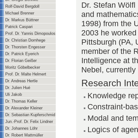
Dr. Stefan Wölfl
Rolf-David Bergdoll
and mathematics,
Michael Brenner
Dr. Markus Büttner
1998) from the 
Patrick Caspari
2003 he worked 
Prof. Dr. Yannis Dimopoulos
Pittsburgh (PA, 
Dr. Christian Dornhege
Dr. Thorsten Engesser
member of the Re
Dr. Patrick Eyerich
Intelligence at 
Dr. Florian Geißer
Moritz Göbelbecker
Nebel, currently 
Prof. Dr. Malte Helmert
Research Inte
Dr. Andreas Hertle
Dr. Julien Hué
Knowledge rep
Uli Jakob
Dr. Thomas Keller
Constraint-bas
Dr. Alexander Kleiner
Dr. Sebastian Kupferschmid
Modal and tem
Jun.-Prof. Dr. Felix Lindner
Logics of age
Dr. Johannes Löhr
Dr. Robert Mattmüller