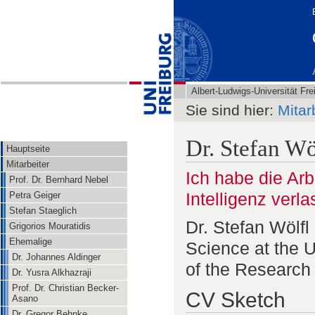
Albert-Ludwigs-Universität Fre
Sie sind hier:
Mitar
Dr. Stefan Wö
Hauptseite
Mitarbeiter
Ich habe die Ar
Prof. Dr. Bernhard Nebel
Intelligenz verla
Petra Geiger
Stefan Staeglich
Dr. Stefan Wölfl
Grigorios Mouratidis
Ehemalige
Science at the U
Dr. Johannes Aldinger
of the Researc
Dr. Yusra Alkhazraji
Prof. Dr. Christian Becker-
CV Sketch
Asano
Dr. Gregor Behnke