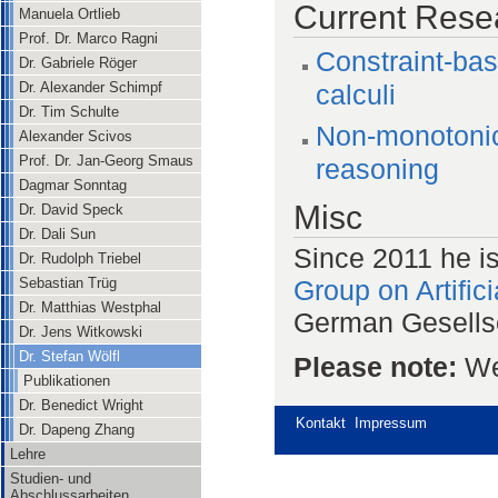
Current Rese
Manuela Ortlieb
Prof. Dr. Marco Ragni
Constraint-bas
Dr. Gabriele Röger
Dr. Alexander Schimpf
calculi
Dr. Tim Schulte
Non-monotonici
Alexander Scivos
Prof. Dr. Jan-Georg Smaus
reasoning
Dagmar Sonntag
Misc
Dr. David Speck
Dr. Dali Sun
Since 2011 he i
Dr. Rudolph Triebel
Group on Artific
Sebastian Trüg
Dr. Matthias Westphal
German Gesellsch
Dr. Jens Witkowski
Dr. Stefan Wölfl
Please note:
We 
Publikationen
Dr. Benedict Wright
Kontakt
Impressum
Dr. Dapeng Zhang
Lehre
Studien- und
Abschlussarbeiten