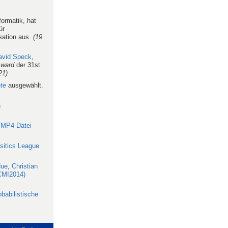
formatik, hat
ür
sation aus.
(19.
avid Speck
,
Award
der 31st
21)
te
ausgewählt.
n
s
MP4-Datei
sitics League
Hue
,
Christian
ICMI2014)
obabilistische