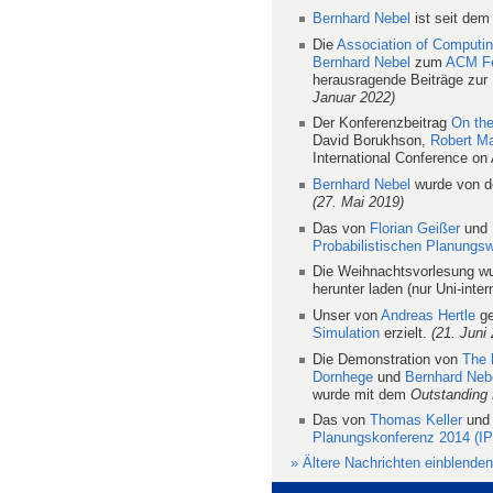
Bernhard Nebel
ist seit dem
Die
Association of Computi
Bernhard Nebel
zum
ACM Fe
herausragende Beiträge zur
Januar 2022)
Der Konferenzbeitrag
On the
David Borukhson,
Robert Ma
International Conference on
Bernhard Nebel
wurde von de
(27. Mai 2019)
Das von
Florian Geißer
und
Probabilistischen Planungs
Die Weihnachtsvorlesung wu
herunter laden (nur Uni-inter
Unser von
Andreas Hertle
ge
Simulation
erzielt.
(21. Juni
Die Demonstration von
The 
Dornhege
und
Bernhard Neb
wurde mit dem
Outstanding
Das von
Thomas Keller
un
Planungskonferenz 2014 (I
» Ältere Nachrichten einblenden