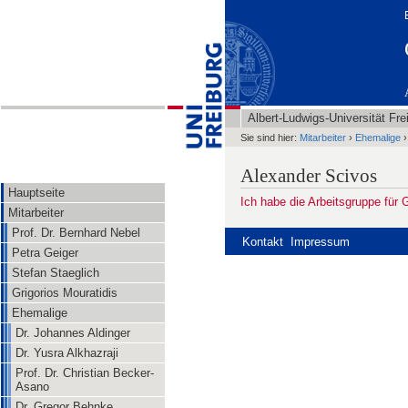
Albert-Ludwigs-Universität Fre
Sie sind hier:
Mitarbeiter
›
Ehemalige
›
Alexander Scivos
Hauptseite
Ich habe die Arbeitsgruppe für 
Mitarbeiter
Prof. Dr. Bernhard Nebel
Kontakt
Impressum
Petra Geiger
Stefan Staeglich
Grigorios Mouratidis
Ehemalige
Dr. Johannes Aldinger
Dr. Yusra Alkhazraji
Prof. Dr. Christian Becker-
Asano
Dr. Gregor Behnke