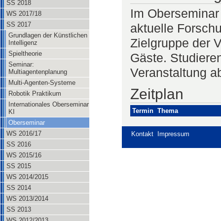
SS 2018
Im Oberseminar s
WS 2017/18
SS 2017
aktuelle Forschu
Grundlagen der Künstlichen
Zielgruppe der V
Intelligenz
Spieltheorie
Gäste. Studiere
Seminar:
Veranstaltung a
Multiagentenplanung
Multi-Agenten-Systeme
Zeitplan
Robotik Praktikum
Internationales Oberseminar
Termin
Thema
KI
Oberseminar
WS 2016/17
Kontakt
Impressum
SS 2016
WS 2015/16
SS 2015
WS 2014/2015
SS 2014
WS 2013/2014
SS 2013
WS 2012/2013