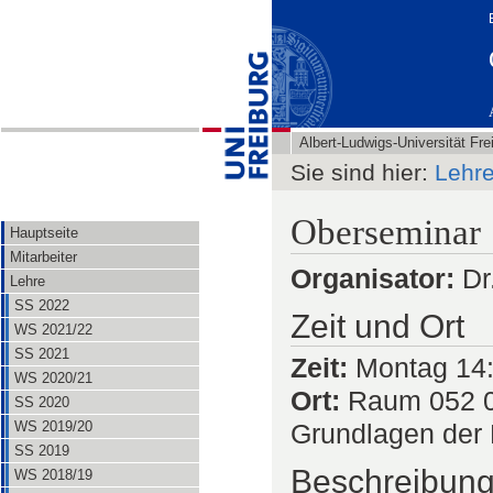
Albert-Ludwigs-Universität Fre
Sie sind hier:
Lehr
Oberseminar
Hauptseite
Mitarbeiter
Organisator:
Dr
Lehre
SS 2022
Zeit und Ort
WS 2021/22
SS 2021
Zeit:
Montag 14
WS 2020/21
Ort:
Raum 052 0
SS 2020
Grundlagen der 
WS 2019/20
SS 2019
Beschreibun
WS 2018/19