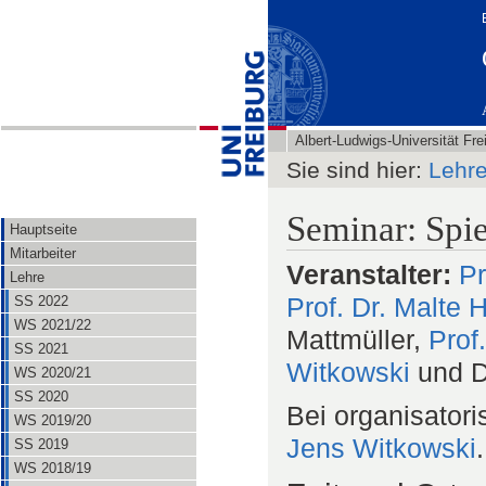
Albert-Ludwigs-Universität Fre
Sie sind hier:
Lehr
Seminar: Spie
Hauptseite
Mitarbeiter
Veranstalter:
Pr
Lehre
Prof. Dr. Malte 
SS 2022
WS 2021/22
Mattmüller,
Prof
SS 2021
Witkowski
und D
WS 2020/21
SS 2020
Bei organisator
WS 2019/20
Jens Witkowski
.
SS 2019
WS 2018/19