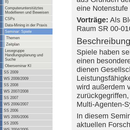
II)
eine Notenstufe 
Computerunterstütztes
Modellieren und Beweisen
Vorträge:
Als Bl
CSPs
Data-Mining in der Praxis
Raum SR 00-010
Seminar: Spiele
Themen
Beschreibun
Zeitplan
Spiele haben sei
Lesegruppe
Handlungsplanung und
einen besondere
Suche
Oberseminar KI
dienen Gesellsc
SS 2009
Leistungsfähigke
WS 2008/2009
wird außerdem v
SS 2008
WS 2007/2008
zurückgegriffen,
SS 2007
Multi-Agenten-S
WS 2006/2007
SS 2006
In diesem Semin
WS 2005/2006
aktuellen Fors
SS 2005
WS 2004/2005