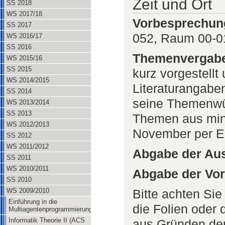
Zeit und Ort
SS 2018
WS 2017/18
Vorbesprechun
SS 2017
052, Raum 00-0
WS 2016/17
SS 2016
Themenvergab
WS 2015/16
SS 2015
kurz vorgestell
WS 2014/2015
Literaturangabe
SS 2014
seine Themenwün
WS 2013/2014
SS 2013
Themen aus mind
WS 2012/2013
November per E-
SS 2012
WS 2011/2012
Abgabe der Aus
SS 2011
WS 2010/2011
Abgabe der Vor
SS 2010
Bitte achten Si
WS 2009/2010
Einführung in die
die Folien oder
Multiagentenprogrammierung
Informatik Theorie II (ACS
aus Gründen der